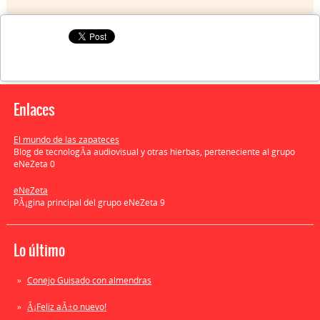
Enlaces
El mundo de las zapateces
Blog de tecnologÃ­a audiovisual y otras hierbas, perteneciente al grupo
eNeZeta 0
eNeZeta
PÃ¡gina principal del grupo eNeZeta 9
Lo último
Conejo Guisado con almendras
Â¡Feliz aÃ±o nuevo!