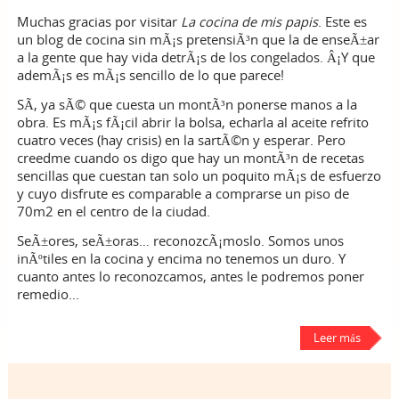
Muchas gracias por visitar
La cocina de mis papis
. Este es
un blog de cocina sin mÃ¡s pretensiÃ³n que la de enseÃ±ar
a la gente que hay vida detrÃ¡s de los congelados. Â¡Y que
ademÃ¡s es mÃ¡s sencillo de lo que parece!
SÃ­, ya sÃ© que cuesta un montÃ³n ponerse manos a la
obra. Es mÃ¡s fÃ¡cil abrir la bolsa, echarla al aceite refrito
cuatro veces (hay crisis) en la sartÃ©n y esperar. Pero
creedme cuando os digo que hay un montÃ³n de recetas
sencillas que cuestan tan solo un poquito mÃ¡s de esfuerzo
y cuyo disfrute es comparable a comprarse un piso de
70m2 en el centro de la ciudad.
SeÃ±ores, seÃ±oras… reconozcÃ¡moslo. Somos unos
inÃºtiles en la cocina y encima no tenemos un duro. Y
cuanto antes lo reconozcamos, antes le podremos poner
remedio...
Leer más