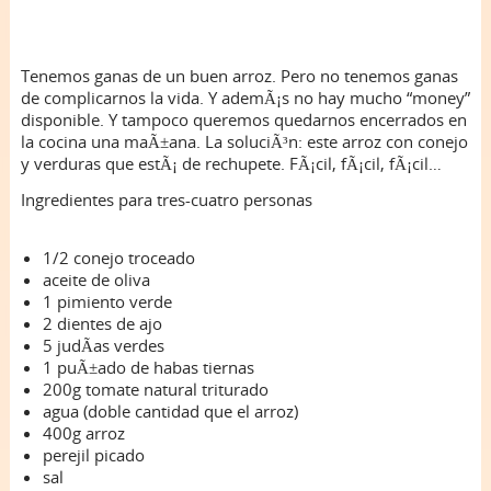
Tenemos ganas de un buen arroz. Pero no tenemos ganas
de complicarnos la vida. Y ademÃ¡s no hay mucho “money”
disponible. Y tampoco queremos quedarnos encerrados en
la cocina una maÃ±ana. La soluciÃ³n: este arroz con conejo
y verduras que estÃ¡ de rechupete. FÃ¡cil, fÃ¡cil, fÃ¡cil…
Ingredientes para tres-cuatro personas
1/2 conejo troceado
aceite de oliva
1 pimiento verde
2 dientes de ajo
5 judÃ­as verdes
1 puÃ±ado de habas tiernas
200g tomate natural triturado
agua (doble cantidad que el arroz)
400g arroz
perejil picado
sal