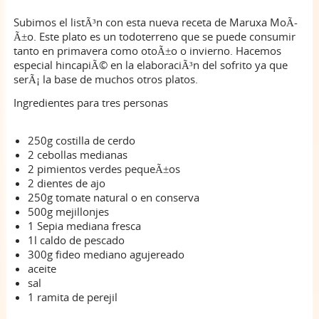
Subimos el listÃ³n con esta nueva receta de Maruxa MoÃ­
Ã±o. Este plato es un todoterreno que se puede consumir
tanto en primavera como otoÃ±o o invierno. Hacemos
especial hincapiÃ© en la elaboraciÃ³n del sofrito ya que
serÃ¡ la base de muchos otros platos.
Ingredientes para tres personas
250g costilla de cerdo
2 cebollas medianas
2 pimientos verdes pequeÃ±os
2 dientes de ajo
250g tomate natural o en conserva
500g mejillonjes
1 Sepia mediana fresca
1l caldo de pescado
300g fideo mediano agujereado
aceite
sal
1 ramita de perejil